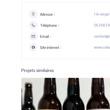
1 le verg
Adresse
0676873
Téléphone
contact@s
Email
www.solla
Site internet
Projets similaires