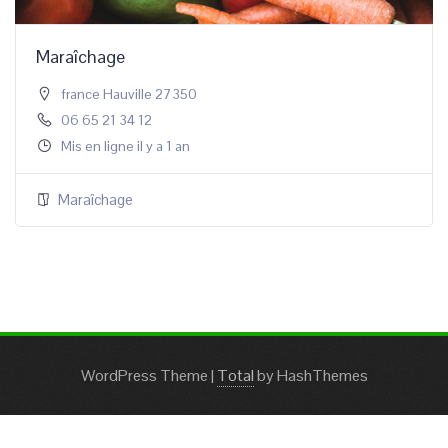
Maraîchage
france Hauville 27350
06 65 21 34 12
Mis en ligne il y a 1 an
Maraîchage
WordPress Theme
|
Total
by HashThemes